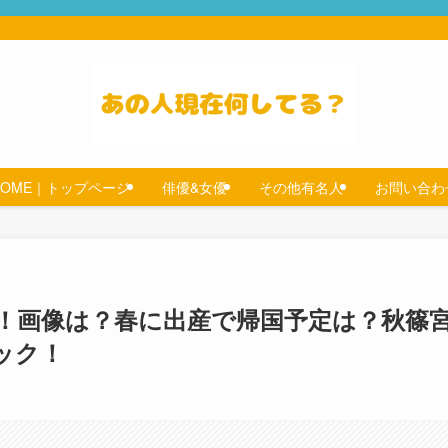
HOME｜トップページ
俳優&女優
その他有名人
お問い合わ
マ！画像は？春に出産で帰国予定は？秋篠
ック！