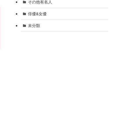
その他有名人
俳優&女優
未分類