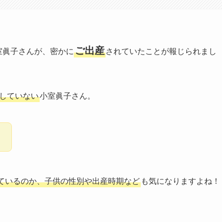
ご出産
室眞子さんが、密かに
されていたことが報じられまし
していない
小室眞子さん。
！
ているのか、子供の性別や出産時期など
も気になりますよね！