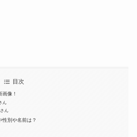
目次
新画像！
さん
子さん
や性別や名前は？