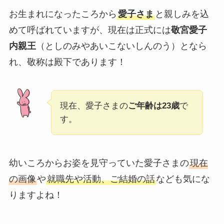
お生まれになったころから
愛子さま
と親しみを込
めて呼ばれていますが、現在は正式には
敬宮愛子
内親王
（としのみやあいこないしんのう）となら
れ、敬称は殿下であります！
現在、愛子さまの
ご年齢は23歳
で
す。
幼いころからお姿を見守っていた愛子さまの
現在
の画像
や
就職先や活動、ご結婚の話
なども気にな
りますよね！