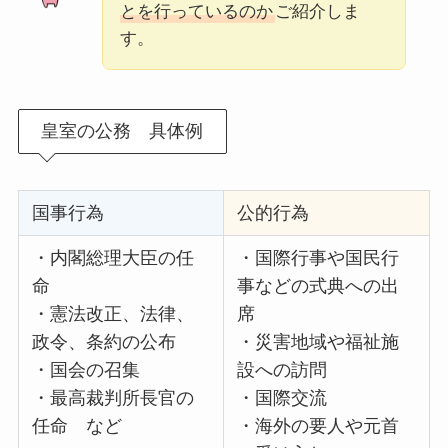
とを行っているのか
ご紹介しま
す。
皇室の公務 具体例
国事行為
公的行為
・内閣総理大臣の任
・国際行事や国民行
命
事などの式典への出
・憲法改正、法律、
席
政令、条約の公布
・災害地域や福祉施
・国会の召集
設への訪問
・最高裁判所長官の
・国際交流
任命 など
・海外の要人や元首