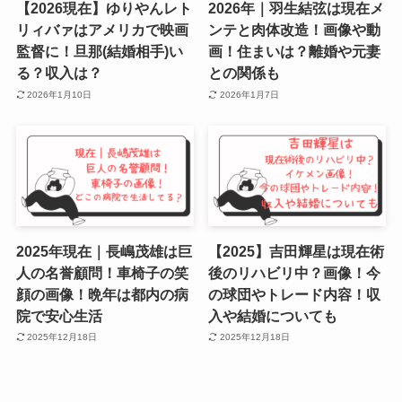
【2026現在】ゆりやんレト
2026年｜羽生結弦は現在メ
リィバァはアメリカで映画
ンテと肉体改造！画像や動
監督に！旦那(結婚相手)い
画！住まいは？離婚や元妻
る？収入は？
との関係も
2026年1月10日
2026年1月7日
2025年現在｜長嶋茂雄は巨
【2025】吉田輝星は現在術
人の名誉顧問！車椅子の笑
後のリハビリ中？画像！今
顔の画像！晩年は都内の病
の球団やトレード内容！収
院で安心生活
入や結婚についても
2025年12月18日
2025年12月18日