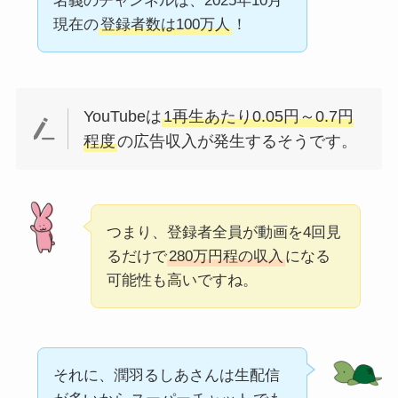
名義のチャンネルは、2025年10月
現在の
登録者数は100万人
！
YouTubeは
1再生あたり0.05円～0.7円
程度
の広告収入が発生するそうです。
つまり、登録者全員が動画を4回見
るだけで
280万円程の収入
になる
可能性も高いですね。
それに、潤羽るしあさんは生配信