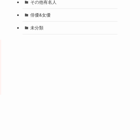
その他有名人
俳優&女優
未分類