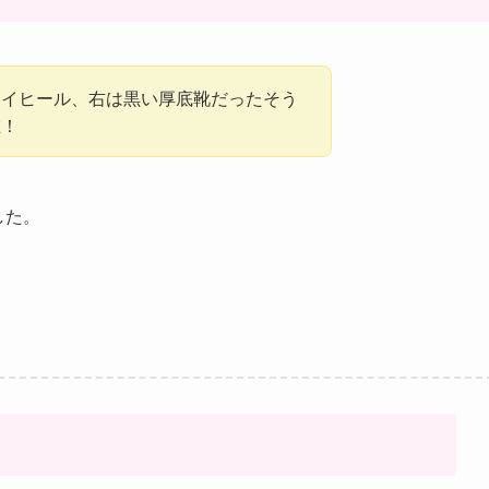
ハイヒール、右は黒い厚底靴だったそう
在！
した。