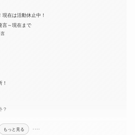
！現在は活動休止中！
発言～現在まで
発言
？
所！
外？
もっと見る