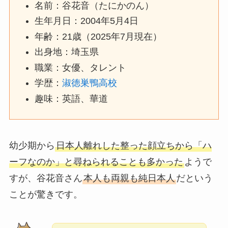
名前：谷花音（たにかのん）
生年月日：2004年5月4日
年齢：21歳（2025年7月現在）
出身地：埼玉県
職業：女優、タレント
学歴：
淑徳巣鴨高校
趣味：英語、華道
幼少期から
日本人離れした整った顔立ちから「ハ
ーフなのか」と尋ねられることも多かった
ようで
すが、谷花音さん
本人も両親も純日本人
だという
ことが驚きです。