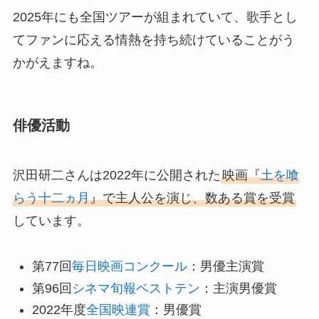
2025年にも全国ツアーが組まれていて、歌手とし
てファンに応える情熱を持ち続けていることがう
かがえますね。
俳優活動
沢田研二さんは2022年に公開された
映画『
土を喰
らう十二ヵ月
』で主人公を演じ、数ある賞を受賞
しています。
第77回
毎日映画コンクール
：男優主演賞
第96回
シネマ旬報ベストテン
：主演男優賞
2022年度
全国映連賞
：男優賞