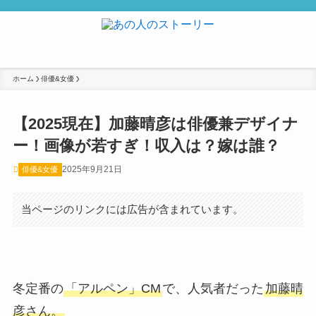
ホーム
俳優&女優
【2025現在】加藤晴彦は俳優兼デザイナ
ー！画像が若すぎ！収入は？嫁は誰？
2025年9月21日
俳優&女優
当ページのリンクには広告が含まれています。
冬定番の
「アルペン」CM
で、人気者だった
加藤晴
彦さん。