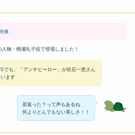
画像
の人物・桃瀬礼子役で登場しました！
WS
でも、「アンチヒーロー」が吹石一恵さん
ています
若返った？って声もあるね
何よりとんでもない美しさ！！