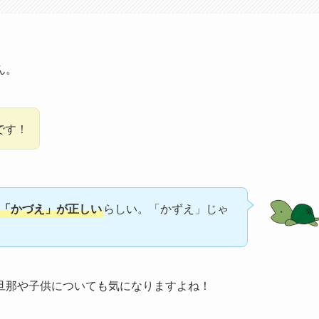
ん。
です！
「かづえ」が正しい
らしい。「かずえ」じゃ
旦那や子供についても気になりますよね！