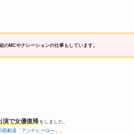
組のMCやナレーションの仕事もしています。
出演で女優復帰
をしました。
系日曜劇場「アンチヒーロー」
。