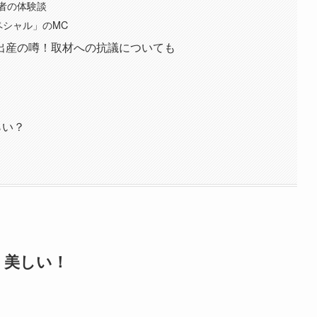
者の体験談
ペシャル」のMC
出産の噂！取材への抗議についても
らい？
く美しい！