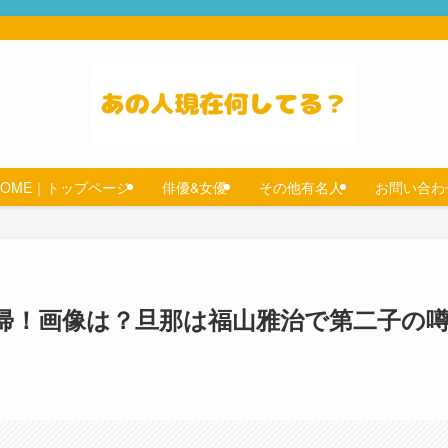
HOME｜トップページ
俳優&女優
その他有名人
お問い合わ
復帰！画像は？旦那は福山雅治で第二子の