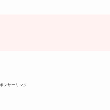
ポンサーリンク