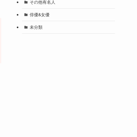
その他有名人
俳優&女優
未分類